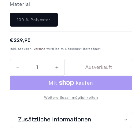
Material
Blau
ausverkauft
oder
Variante
100 % Polyester
nicht
ausverkauft
verfügbar
oder
nicht
Normaler
€229,95
verfügbar
Preis
Inkl. Steuern.
Versand
wird beim Checkout berechnet
Ausverkauft
Verringere
Erhöhe
die
die
Menge
Menge
für
für
Weitere Bezahlmöglichkeiten
Schmuddelwedda
Schmuddelwedda
Herren
Herren
Zusätzliche Informationen
Übergangsjacke/Winterjacke
Übergangsjacke/Winterjacke