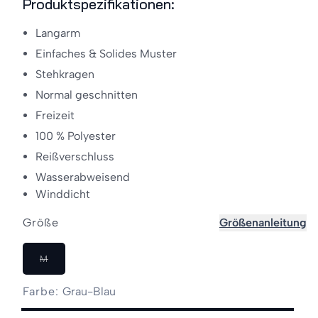
Produktspezifikationen:
Langarm
Einfaches & Solides Muster
Stehkragen
Normal geschnitten
Freizeit
100 % Polyester
Reißverschluss
Wasserabweisend
Winddicht
Größe
Größenanleitung
Variante
M
ausverkauft
oder
Farbe:
Grau-Blau
nicht
verfügbar
Grau-
Variante