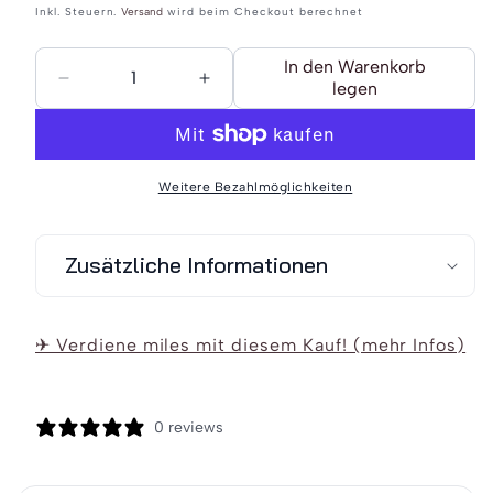
Inkl. Steuern.
Versand
wird beim Checkout berechnet
In den Warenkorb
legen
Verringere
Erhöhe
die
die
Menge
Menge
für
für
Weitere Bezahlmöglichkeiten
DreiMaster
DreiMaster
Vintage
Vintage
Zusätzliche Informationen
Damen
Damen
Rollkragenpullover
Rollkragenpullover
✈ Verdiene miles mit diesem Kauf! (mehr Infos)
0 reviews