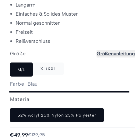
Langarm
Einfaches & Solides Muster
Normal geschnitten
Freizeit
Reißverschluss
Größe
Größenanleitung
XL/XXL
M/L
Farbe:
Blau
Blau
Material
52% Acryl 25% Nylon 23% Polyester
Verkaufspreis
€49,99
Normaler
€139,95
Preis