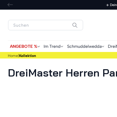
zum
✈️ Dei
Inhalt
ANGEBOTE %
Im Trend
Schmuddelwedda
Drei
Home
|
Kollektion
DreiMaster Herren Par