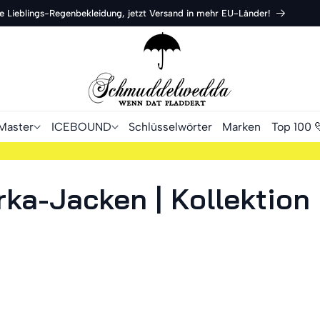
ne Lieblings-Regenbekleidung, jetzt Versand in mehr EU-Länder!
Master
ICEBOUND
Schlüsselwörter
Marken
Top 100 
ka-Jacken | Kollektion