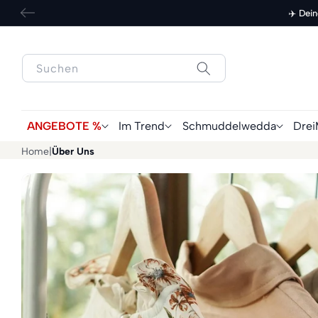
zum
✈️ Dei
Inhalt
ANGEBOTE %
Im Trend
Schmuddelwedda
Drei
Home
|
Über Uns