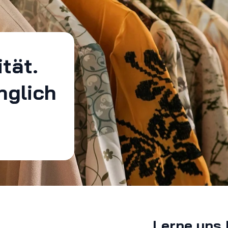
ität.
nglich
Lerne uns 