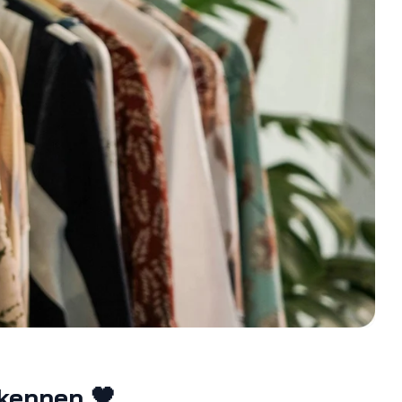
kennen 🖤